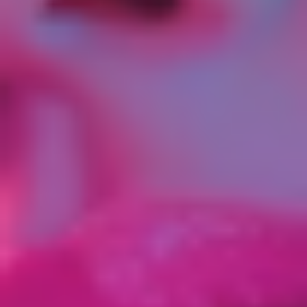
Ко мне на курс пришла девушка, Анастасия, 28
лет. Она жаловалась, что после коррекции
носогубных складок гиалуроновой кислотой
эффект «проседал» буквально за 4-5 месяцев,
хотя препарат был качественный. Мы стали
разбираться. Оказалось, что у Насти привычка
спать на боку, сильно утыкаясь лицом в
подушку, плюс работа за ноутбуком с опорой
подбородка на руку. Это создавало
колоссальное мышечное давление и нарушало
распределение геля! 😱
Что мы сделали?
Ввели ежедневный 3-минутный самомассаж по
лимфодренажным линиям (от центра лица к
периферии, от подбородка к лимфоузлам за
ушами) через 2 недели после процедуры.