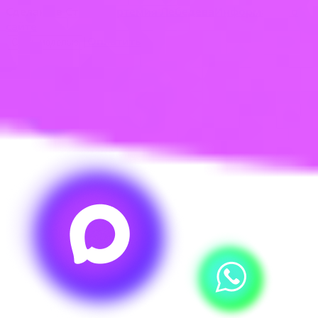
Сделано в Студии
Артемия Лебедева
Информация о
сайте
Оплатить
Стать моделью