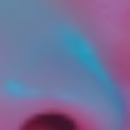
Эра биомеханики и
самомассажа: Там, где
заканчивается работа иглы
Раньше мы боялись лишний раз тронуть лицо
после уколов. Сегодня тренд – аккуратное и
грамотное вмешательство руками.
➡️ Конкретный пример из моей практики: