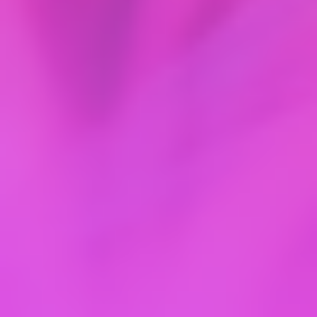
2. Нутрикосметика и
биохакинг: Красота изнутри —
это не миф! 💊
Это, пожалуй, мой самый любимый раздел.