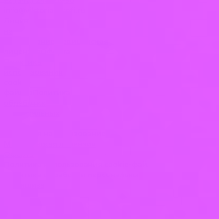
+7 (342) 248-26-60
info@viktoria-profi.ru
Лицензия
на
образование
Медицинская
лицензия
Оферта
Политика
использования
cookie-
файлов
Политика
обработки
персональных
данных
Франшиза
Лицензия на образование
Медицинская лицензия
Оферта
Политика использования cookie-файлов
Политика обработки персональных данных
Франшиза