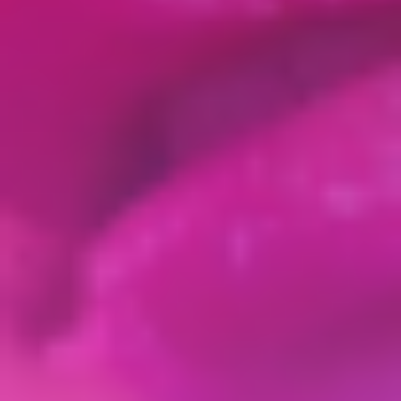
Использовали массажер гуаша из нефрита не
для «вбивания» геля, а для мягкого
расслабления мышц и улучшения
микроциркуляции.
Назначили гимнастику для лица против
гипертонуса жевательных мышц.
Результат? Следующую коррекцию Настя
делала почти через 8 месяцев, и результат был
визуально сочнее и естественнее. Почему?
Потому что гель лежал в спокойных, не
спазмированных тканях, и лимфатическая
система работала как часы, не допуская отеков.
Ваш план действий:
После биоармирования или контурной пластики:
Через 10-14 дней начинайте мягкий
лимфодренажный массаж (пальцами или гуаша).
Это уберет остаточные микропотеки и