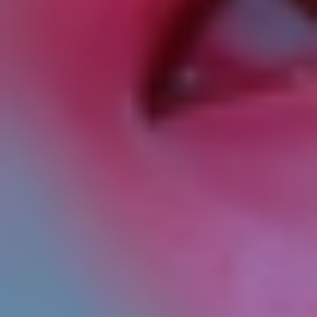
Инъекция – это не волшебная таблетка, а скорее
мощный старт, фундамент. А вот то, каким будет
«здание» вашей красоты на этом фундаменте,
зависит от множества дополнительных
кирпичиков. Представьте, что вы посадили
редкий и прекрасный цветок (это наша
инъекция). Будет он чахлым или пышно
цветущим, зависит от ухода, полива и солнца. ☀️
Давайте разберемся, как же из «хорошего»
результата сделать «вау!»-эффект. И я буду
щедро делиться личными наблюдениями из
практики.