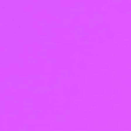
оставались пухлыми и увлажненными, у второй
– объем значительно уменьшился. В чем
подвох?
🧐 Оказалось, первая сестра фанатично следила
за увлажнением: использовала сыворотки с
гиалуроновой кислотой на влажную кожу,
керамиды для восстановления барьера и SPF-50
даже зимой. Вторая же ограничивалась
умыванием и обычным кремом.
Ваша домашняя аптечка для усиления эффекта
инъекций:
Церамиды и пептиды:
Восстанавливают защитный барьер. Чем он крепче,
тем меньше испаряется влаги, а значит,
гиалуроновая кислота «держит» объем дольше.
Ретинол/ретинальдегид (после консультации с