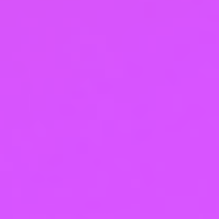
D).
3. Аппаратная косметология —
ваш верный союзник, а не
соперник
Многие до сих пор думают, что инъекции и
аппараты – это что-то взаимоисключающее. Это
огромное заблуждение! Это идеальный тандем,
как брак, где каждый усиливает друг друга. 💑
➡️ Личный опыт ведения клиента:
Моя клиентка, Ирина, 40 лет, пришла с
желанием убрать морщины и улучшить овал. Мы
начали с курса биоармирования для создания
каркаса. Но кожа была обезвоженной, с
неровным тоном. Через месяц после последней
инъекции мы подключили RF-лифтинг