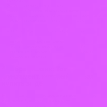
врачом!):
Золотой стандарт антивозрастной терапии.
Ускоряет обновление клеток, стимулирует
коллаген. На фоне его использования результат от
любых инъекций выглядит в разы эффектнее.
АНТИОКСИДАНТЫ (Витамин С, феруловая
кислота):
Защищают и кожу, и введенный гель от
окислительного стресса, вызванного УФ-
излучением и плохой экологией. Это продлевает
молодость и свежесть.
5. Образ жизни: Тот
фундамент, который нельзя
купить за деньги
Можно делать самые дорогие процедуры, но
результат будет «сведен на нет»
неправильными привычками.