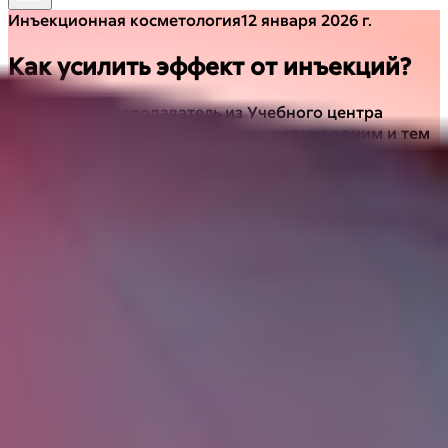
Инъекционная косметология
12 января 2026 г.
Как усилить эффект от инъекций?
С вами ваш преподаватель из Учебного центра
«Виктория». Ко мне часто обращаются с одним и тем
же вопросом, и я чувствую, что он волнует многих из
вас. Вопрос звучит так: «Я делаю инъекции
(гиалуронку, ботокс, биоармирование), но хочу,
чтобы результат был еще лучше, еще естественнее и
держался дольше. Это вообще возможно?» Отвечаю
громко и уверенно: ДА, ЕЩЁ КАК ВОЗМОЖНО! 🙌