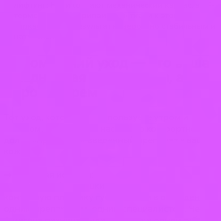
лифтинг: Нити создают механический каркас, а RF-
термолифтинг «припаивает» ткани к этому
каркасу, делая результат невероятно стабильным и
натуральным.
4. Домашний уход — это ваша
ежедневная инвестиция, а не
«просто крем»
Тот уход, который вы используете утром и
вечером, определяет, насколько комфортно и
долго «проживет» введенный препарат в вашей
коже.
➡️ Реальная история:
Две сестры-близняшки пришли ко мне на
контурную пластику губ. Сделали в один день,
одним препаратом, одним специалистом. Через
4 месяца разница была заметна: у одной губы