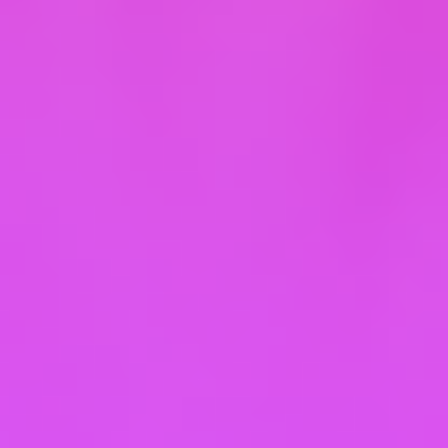
Можно ввести лучшую гиалуроновую кислоту,
но если в организме дефицит «строительных
материалов», она не будет работать в полную
силу.
➡️ Ситуация, которая открыла мне глаза: У меня
был клиент, молодой человек 25 лет, который
занимался спортом. Он делал процедуры, но
кожа выглядела тусклой, а эффект от
увлажняющих инъекций проходил быстро.
Стали разбираться. Оказалось, он сидел на
жесткой «сушке», практически без жиров. А
гиалуроновая кислота и коллаген
синтезируются в нашем организме при участии
именно полезных жиров и белков!
Что мы подключили?
Пептидные комплексы (например, с коллагеном
и гиалуроновой кислотой). Это не БАДы «всего