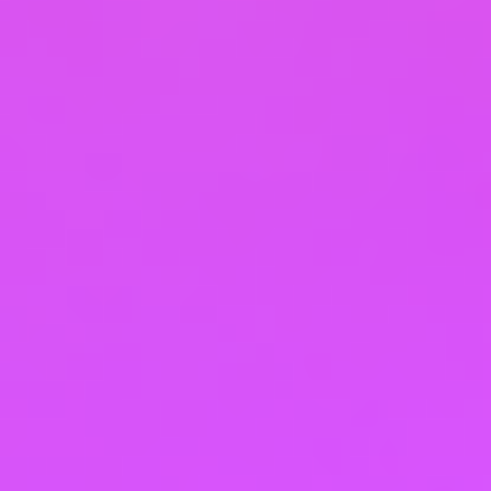
понемногу», а целенаправленные молекулы,
дающие сигнал клеткам работать активнее.
Омега-3-6-9: Без них невозможен качественный
липидный барьер кожи, а значит, влага будет
испаряться быстрее.
Витамин С в хелатной форме: Главный
помощник в синтезе собственного коллагена.
После курса витамина С я заметила, что кожа у
моих клиентов лучше «откликается» на лазер и
пилинги, а значит, и регенерация после
инъекций идет быстрее.
Тренд 2026: Персонализированная
нутрикосметика на основе анализов. Не просто
пить «витаминки для кожи», а сдать анализ на
микроэлементы и восполнить именно свои
дефициты (чаще всего это цинк, селен, витамин