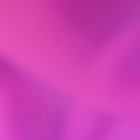
«пригладит» гель.
После ботулинотерапии:
На 3-4 день (когда препарат начал работать)
аккуратно прорабатывайте зоны, где есть
ощущение стянутости. Это поможет токсину
распределиться более равномерно и избежать
эффекта «маски».
Важно! Технике самомассажа вас должен
обучить ваш косметолог! Неправильные
движения могут навредить.