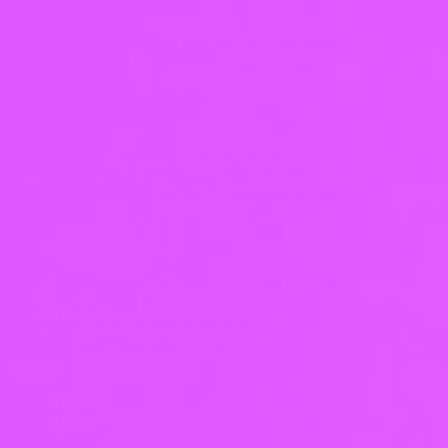
Сон: Во сне идет активная регенерация. Спать
нужно не менее 7 часов и желательно на спине
(противозапоминальный патч для лица из шелка –
отличная инвестиция!).
Стресс: Кортизол – главный враг коллагена и
гиалуроновой кислоты. Он буквально «разъедает»
нашу красоту изнутри. Медитация, прогулки,
хобби – это не роскошь, а часть anti-age терапии.
🧘‍♀️
Вода: Без достаточного количества воды
гиалуроновая кислота (и своя, и введенная) не
сможет удерживать влагу. Это как иметь
супервпитывающую губку в пустой комнате.
Для
старта
Базовый