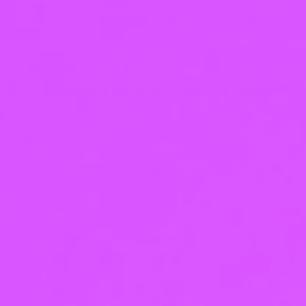
(радиочастотный). RF-волны, прогревая
глубокие слои, стимулировали неоколлагенез и
как бы «уплотнили» сеть, созданную гелем.
Овал стал еще четче, а кожа – плотнее и моложе.
Еще несколько мощных связок:
Ботокс + ЭЛОС-омоложение (IPL+RF): Ботокс
расслабляет мышцы, а ELOS работает с пигментом,
сосудиками и общим тонусом. Результат –
идеально ровное, гладкое и светящееся лицо без
единой заломинки.
Плазмотерапия (PRP) + Мезотерапия: PRP – это
сигнал к восстановлению, а мезококтейль – это
строительный материал. Вместе они дают
синергетический эффект, особенно при лечении
акне и постакне.
Нитевой лифтинг (мезонити) + Радиоволновый