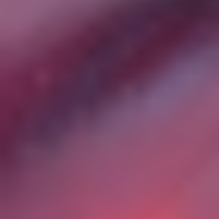
информационных технологий и технических
средств.
2.5. Обезличивание персональных данных —
действия, в результате которых невозможно
определить без использования дополнительной
информации принадлежность персональных
данных конкретному Пользователю или иному
субъекту персональных данных.
2.6. Обработка персональных данных – любое
действие (операция) или совокупность действий
(операций), совершаемых с использованием
средств автоматизации или без использования
таких средств с персональными данными,
включая сбор, запись, систематизацию,
накопление, хранение, уточнение (обновление,
изменение), извлечение, использование,
передачу (распространение, предоставление,
доступ), обезличивание, блокирование,