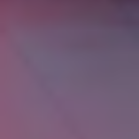
условием осуществления своей деятельности
соблюдение прав и свобод человека и
гражданина при обработке его персональных
данных, в том числе защиты прав на
неприкосновенность частной жизни, личную и
семейную тайну.
1.2. Настоящая политика Оператора в
отношении обработки персональных данных
(далее – Политика) применяется ко всей
информации, которую Оператор может
получить о посетителях веб-сайта
https://viktoriaprofi.ru.
2. Основные понятия, используемые в Политике
2.1. Автоматизированная обработка
персональных данных – обработка
персональных данных с помощью средств