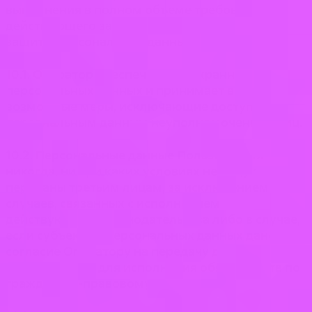
выполнения в полном объеме требований
действующего законодательства в области
защиты персональных данных.
10.1. Оператор обеспечивает сохранность
персональных данных и принимает все
возможные меры, исключающие доступ к
персональным данным неуполномоченных лиц.
10.2. Персональные данные Пользователя
никогда, ни при каких условиях не будут
переданы третьим лицам, за исключением
случаев, связанных с исполнением
действующего законодательства либо в случае,
если субъектом персональных данных дано
согласие Оператору на передачу данных
третьему лицу для исполнения обязательств по
гражданско-правовому договору.