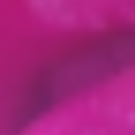
– организовывать обработку персональных
данных в порядке, установленном
действующим законодательством РФ;
– отвечать на обращения и запросы субъектов
персональных данных и их законных
представителей в соответствии с требованиями
Закона о персональных данных;
– сообщать в уполномоченный орган по защите
прав субъектов персональных данных по
запросу этого органа необходимую
информацию в течение 30 дней с даты
получения такого запроса;
– публиковать или иным образом обеспечивать
неограниченный доступ к настоящей Политике в
отношении обработки персональных данных;