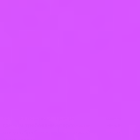
запретов и условий на обработку
неограниченным кругом лиц персональных
данных, разрешенных для распространения.
5.8.3 Передача (распространение,
предоставление, доступ) персональных данных,
разрешенных субъектом персональных данных
для распространения, должна быть прекращена
в любое время по требованию субъекта
персональных данных. Данное требование
должно включать в себя фамилию, имя,
отчество (при наличии), контактную
информацию (номер телефона, адрес
электронной почты или почтовый адрес)
субъекта персональных данных, а также
перечень персональных данных, обработка
которых подлежит прекращению. Указанные в
данном требовании персональные данные
могут обрабатываться только Оператором,
которому оно направлено.