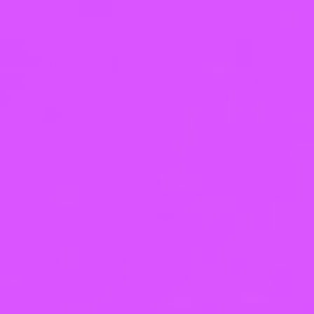
5.8.4 Согласие на обработку персональных
данных, разрешенных для распространения,
прекращает свое действие с момента
поступления Оператору требования, указанного
в п. 5.8.3 настоящей Политики в отношении
обработки персональных данных.
6. Принципы обработки персональных данных
6.1. Обработка персональных данных
осуществляется на законной и справедливой
основе.
6.2. Обработка персональных данных
ограничивается достижением конкретных,
заранее определенных и законных целей. Не
допускается обработка персональных данных,
несовместимая с целями сбора персональных