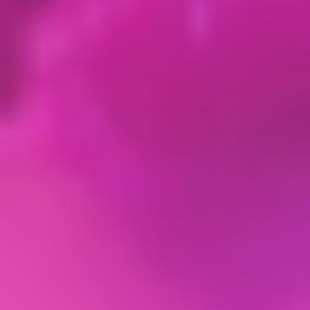
– принимать правовые, организационные и
технические меры для защиты персональных
данных от неправомерного или случайного
доступа к ним, уничтожения, изменения,
блокирования, копирования, предоставления,
распространения персональных данных, а также
от иных неправомерных действий в отношении
персональных данных;
– прекратить передачу (распространение,
предоставление, доступ) персональных данных,
прекратить обработку и уничтожить
персональные данные в порядке и случаях,
предусмотренных Законом о персональных
данных;
– исполнять иные обязанности,
предусмотренные Законом о персональных
данных.