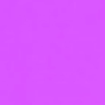
данных.
6.3. Не допускается объединение баз данных,
содержащих персональные данные, обработка
которых осуществляется в целях,
несовместимых между собой.
6.4. Обработке подлежат только персональные
данные, которые отвечают целям их обработки.
6.5. Содержание и объем обрабатываемых
персональных данных соответствуют
заявленным целям обработки. Не допускается
избыточность обрабатываемых персональных
данных по отношению к заявленным целям их
обработки.
6.6. При обработке персональных данных
обеспечивается точность персональных данных,