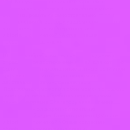
10.3. В случае выявления неточностей в
персональных данных, Пользователь может
актуализировать их самостоятельно, путем
направления Оператору уведомление на адрес
электронной почты Оператора perm@studio-
viktoria.ru с пометкой «Актуализация
персональных данных».
10.4. Срок обработки персональных данных
определяется достижением целей, для которых
были собраны персональные данные, если иной
срок не предусмотрен договором или
действующим законодательством.
Пользователь может в любой момент отозвать
свое согласие на обработку персональных
данных, направив Оператору уведомление
посредством электронной почты на
электронный адрес Оператора perm@studio-
viktoria.ru с пометкой «Отзыв согласия на
обработку персональных данных».