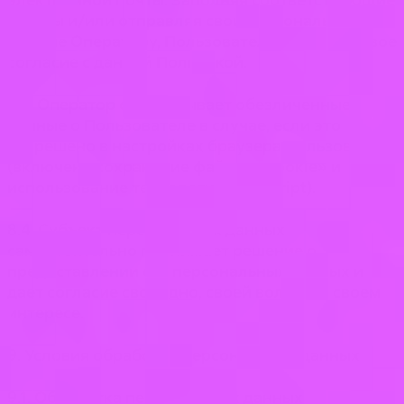
формы и/или отправляя свои персональные
данные Оператору, Пользователь выражает свое
согласие с данной Политикой.
8.3. Оператор обрабатывает обезличенные
данные о Пользователе в случае, если это
разрешено в настройках браузера Пользователя
(включено сохранение файлов «cookie» и
использование технологии JavaScript).
8.4. Субъект персональных данных
самостоятельно принимает решение о
предоставлении его персональных данных и
дает согласие свободно, своей волей и в своем
интересе.
9. Условия обработки персональных данных
9.1. Обработка персональных данных