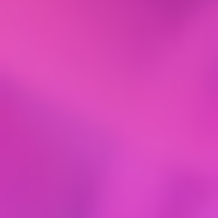
4. Основные права и обязанности субъектов
персональных данных
4.1. Субъекты персональных данных имеют
право:
– получать информацию, касающуюся
обработки его персональных данных, за
исключением случаев, предусмотренных
федеральными законами. Сведения
предоставляются субъекту персональных
данных Оператором в доступной форме, и в них
не должны содержаться персональные данные,
относящиеся к другим субъектам персональных
данных, за исключением случаев, когда имеются
законные основания для раскрытия таких
персональных данных. Перечень информации и
порядок ее получения установлен Законом о
персональных данных;