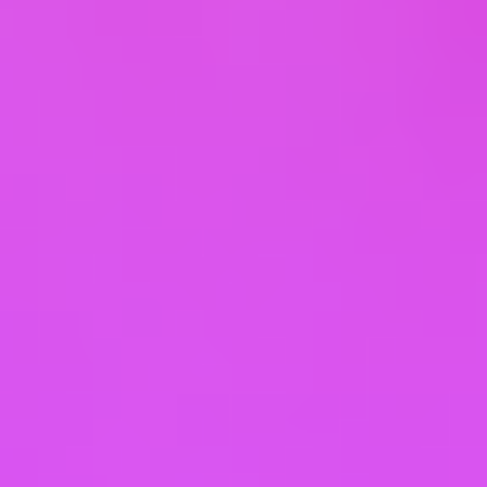
о другом субъекте персональных данных без
согласия последнего, несут ответственность в
соответствии с законодательством РФ.
5. Оператор может обрабатывать следующие
персональные данные Пользователя
5.1. Фамилия, имя, отчество.
5.2. Электронный адрес.
5.3. Номера телефонов.
5.4. Также на сайте происходит сбор и
обработка обезличенных данных о посетителях
(в т.ч. файлов «cookie») с помощью сервисов
интернет-статистики (Яндекс Метрика и Гугл
Аналитика и других).