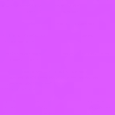
в достижении этих целей, если иное не
предусмотрено федеральным законом.
7. Цели обработки персональных данных
7.1. Цель обработки персональных данных
Пользователя:
– информирование Пользователя посредством
отправки электронных писем;
– предоставление доступа Пользователю к
сервисам, информации и/или материалам,
содержащимся на веб-сайте
https://viktoriaprofi.ru.
7.2. Также Оператор имеет право направлять
Пользователю уведомления о новых продуктах
и услугах, специальных предложениях и