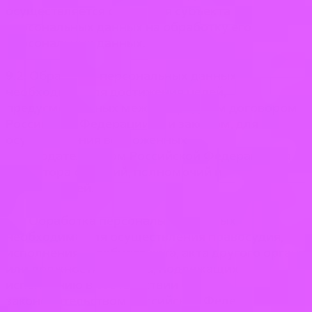
осуществляется с согласия субъекта
персональных данных на обработку его
персональных данных.
9.2. Обработка персональных данных
необходима для достижения целей,
предусмотренных международным договором
Российской Федерации или законом, для
осуществления возложенных
законодательством Российской Федерации на
оператора функций, полномочий и
обязанностей.
9.3. Обработка персональных данных
необходима для осуществления правосудия,
исполнения судебного акта, акта другого органа
или должностного лица, подлежащих
исполнению в соответствии с
законодательством Российской Федерации об