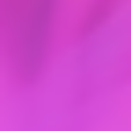
– требовать от оператора уточнения его
персональных данных, их блокирования или
уничтожения в случае, если персональные
данные являются неполными, устаревшими,
неточными, незаконно полученными или не
являются необходимыми для заявленной цели
обработки, а также принимать
предусмотренные законом меры по защите
своих прав;
– выдвигать условие предварительного согласия
при обработке персональных данных в целях
продвижения на рынке товаров, работ и услуг;
– на отзыв согласия на обработку персональных
данных;
– обжаловать в уполномоченный орган по