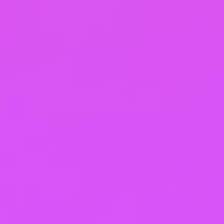
5.5. Вышеперечисленные данные далее по тексту
Политики объединены общим понятием
Персональные данные.
5.6. Обработка специальных категорий
персональных данных, касающихся расовой,
национальной принадлежности, политических
взглядов, религиозных или философских
убеждений, интимной жизни, Оператором не
осуществляется.
5.7. Обработка персональных данных,
разрешенных для распространения, из числа
специальных категорий персональных данных,
указанных в ч. 1 ст. 10 Закона о персональных
данных, допускается, если соблюдаются
запреты и условия, предусмотренные ст. 10.1
Закона о персональных данных.
5.8. Согласие Пользователя на обработку