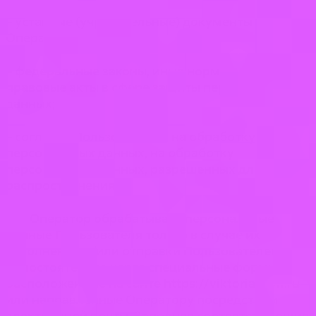
– уставные (учредительные) документы
Оператора;
– федеральные законы, иные нормативно-
правовые акты в сфере защиты персональных
данных;
– согласия Пользователей на обработку их
персональных данных, на обработку
персональных данных, разрешенных для
распространения.
8.2. Оператор обрабатывает персональные
данные Пользователя только в случае их
заполнения и/или отправки Пользователем
самостоятельно через специальные формы,
расположенные на сайте https://viktoriaprofi.ru
или направленные Оператору посредством
электронной почты. Заполняя соответствующие