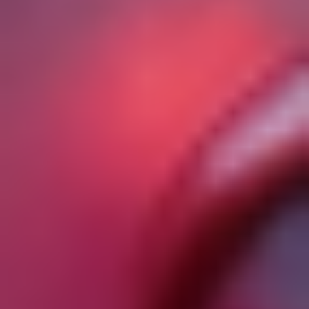
удаление, уничтожение персональных данных.
2.7. Оператор – государственный орган,
муниципальный орган, юридическое или
физическое лицо, самостоятельно или
совместно с другими лицами организующие и
(или) осуществляющие обработку
персональных данных, а также определяющие
цели обработки персональных данных, состав
персональных данных, подлежащих обработке,
действия (операции), совершаемые с
персональными данными.
2.8. Персональные данные – любая информация,
относящаяся прямо или косвенно к
определенному или определяемому
Пользователю веб-сайта https://viktoriaprofi.ru.
2.9. Персональные данные, разрешенные