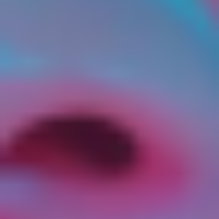
любые действия, в результате которых
персональные данные уничтожаются
безвозвратно с невозможностью дальнейшего
восстановления содержания персональных
данных в информационной системе
персональных данных и (или) уничтожаются
материальные носители персональных данных.
3. Основные права и обязанности Оператора
3.1. Оператор имеет право:
– получать от субъекта персональных данных
достоверные информацию и/или документы,
содержащие персональные данные;
– в случае отзыва субъектом персональных
данных согласия на обработку персональных
данных Оператор вправе продолжить