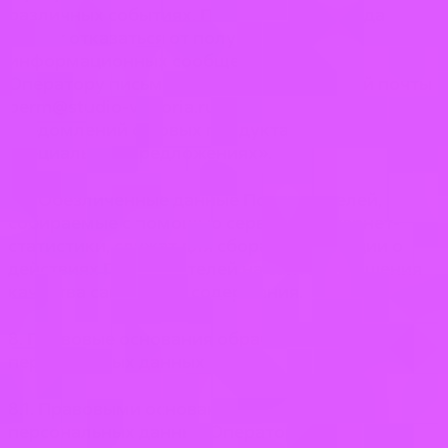
различных событиях. Пользователь всегда
может отказаться от получения
информационных сообщений, направив
Оператору письмо на адрес электронной почты
perm@studio-viktoria.ru с пометкой «Отказ от
уведомлений о новых продуктах и услугах и
специальных предложениях».
7.3. Обезличенные данные Пользователей,
собираемые с помощью сервисов интернет-
статистики, служат для сбора информации о
действиях Пользователей на сайте, улучшения
качества сайта и его содержания.
8. Правовые основания обработки
персональных данных
8.1. Правовыми основаниями обработки
персональных данных Оператором являются: