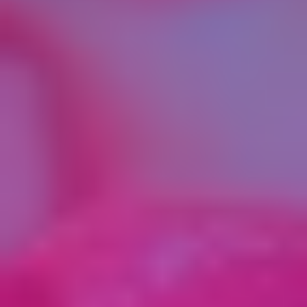
обработку персональных данных без согласия
субъекта персональных данных при наличии
оснований, указанных в Законе о персональных
данных;
– самостоятельно определять состав и перечень
мер, необходимых и достаточных для
обеспечения выполнения обязанностей,
предусмотренных Законом о персональных
данных и принятыми в соответствии с ним
нормативными правовыми актами, если иное не
предусмотрено Законом о персональных
данных или другими федеральными законами.
3.2. Оператор обязан:
– предоставлять субъекту персональных данных
по его просьбе информацию, касающуюся
обработки его персональных данных;