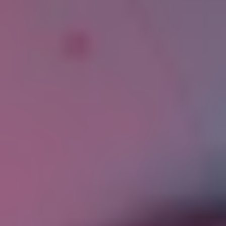
вычислительной техники.
2.2. Блокирование персональных данных –
временное прекращение обработки
персональных данных (за исключением случаев,
если обработка необходима для уточнения
персональных данных).
2.3. Веб-сайт – совокупность графических и
информационных материалов, а также
программ для ЭВМ и баз данных,
обеспечивающих их доступность в сети
интернет по сетевому адресу
https://viktoriaprofi.ru.
2.4. Информационная система персональных
данных — совокупность содержащихся в базах
данных персональных данных, и
обеспечивающих их обработку