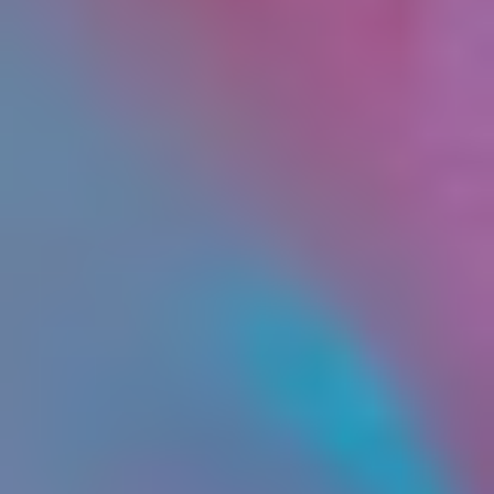
любые действия, направленные на раскрытие
персональных данных неопределенному кругу
лиц (передача персональных данных) или на
ознакомление с персональными данными
неограниченного круга лиц, в том числе
обнародование персональных данных в
средствах массовой информации, размещение в
информационно-телекоммуникационных сетях
или предоставление доступа к персональным
данным каким-либо иным способом.
2.13. Трансграничная передача персональных
данных – передача персональных данных на
территорию иностранного государства органу
власти иностранного государства,
иностранному физическому или иностранному
юридическому лицу.
2.14. Уничтожение персональных данных –