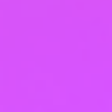
персональных данных, разрешенных для
распространения, оформляется отдельно от
других согласий на обработку его персональных
данных. При этом соблюдаются условия,
предусмотренные, в частности, ст. 10.1 Закона о
персональных данных. Требования к
содержанию такого согласия устанавливаются
уполномоченным органом по защите прав
субъектов персональных данных.
5.8.1 Согласие на обработку персональных
данных, разрешенных для распространения,
Пользователь предоставляет Оператору
непосредственно.
5.8.2 Оператор обязан в срок не позднее трех
рабочих дней с момента получения указанного
согласия Пользователя опубликовать
информацию об условиях обработки, о наличии