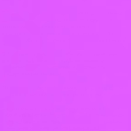
9.6. Осуществляется обработка персональных
данных, доступ неограниченного круга лиц к
которым предоставлен субъектом
персональных данных либо по его просьбе
(далее – общедоступные персональные данные).
9.7. Осуществляется обработка персональных
данных, подлежащих опубликованию или
обязательному раскрытию в соответствии с
федеральным законом.
10. Порядок сбора, хранения, передачи и других
видов обработки персональных данных
Безопасность персональных данных, которые
обрабатываются Оператором, обеспечивается
путем реализации правовых, организационных
и технических мер, необходимых для