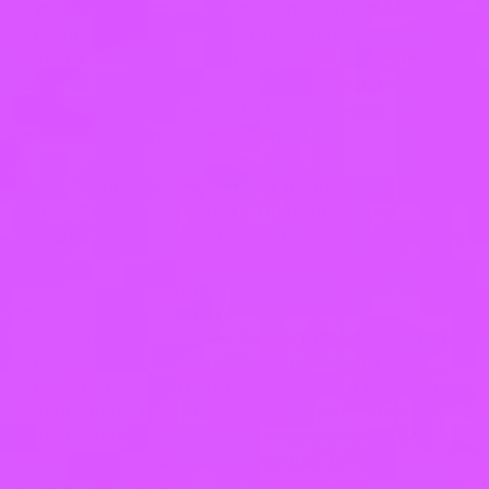
их достаточность, а в необходимых случаях и
актуальность по отношению к целям обработки
персональных данных. Оператор принимает
необходимые меры и/или обеспечивает их
принятие по удалению или уточнению
неполных или неточных данных.
6.7. Хранение персональных данных
осуществляется в форме, позволяющей
определить субъекта персональных данных, не
дольше, чем этого требуют цели обработки
персональных данных, если срок хранения
персональных данных не установлен
федеральным законом, договором, стороной
которого, выгодоприобретателем или
поручителем, по которому является субъект
персональных данных. Обрабатываемые
персональные данные уничтожаются либо
обезличиваются по достижении целей
обработки или в случае утраты необходимости