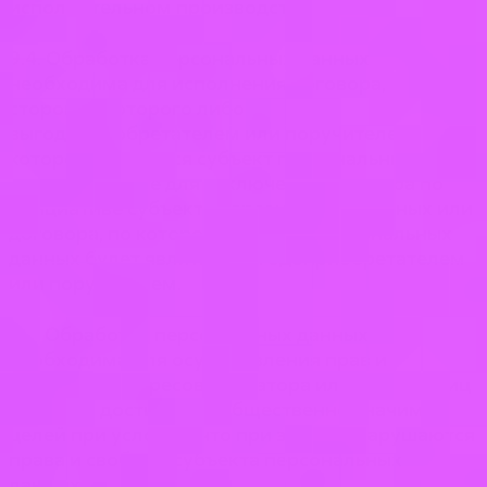
исполнительном производстве.
9.4. Обработка персональных данных
необходима для исполнения договора,
стороной которого либо
выгодоприобретателем или поручителем, по
которому является субъект персональных
данных, а также для заключения договора по
инициативе субъекта персональных данных или
договора, по которому субъект персональных
данных будет являться выгодоприобретателем
или поручителем.
9.5. Обработка персональных данных
необходима для осуществления прав и
законных интересов оператора или третьих лиц
либо для достижения общественно значимых
целей при условии, что при этом не нарушаются
права и свободы субъекта персональных
данных.