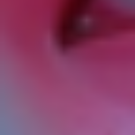
субъектом персональных данных для
распространения, - персональные данные,
доступ неограниченного круга лиц к которым
предоставлен субъектом персональных данных
путем дачи согласия на обработку
персональных данных, разрешенных субъектом
персональных данных для распространения в
порядке, предусмотренном Законом о
персональных данных (далее - персональные
данные, разрешенные для распространения).
2.10. Пользователь – любой посетитель веб-
сайта https://viktoriaprofi.ru.
2.11. Предоставление персональных данных –
действия, направленные на раскрытие
персональных данных определенному лицу или
определенному кругу лиц.
2.12. Распространение персональных данных –