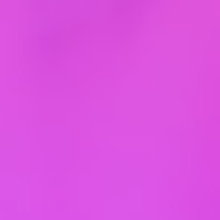
защите прав субъектов персональных данных
или в судебном порядке неправомерные
действия или бездействие Оператора при
обработке его персональных данных;
– на осуществление иных прав,
предусмотренных законодательством РФ.
4.2. Субъекты персональных данных обязаны:
– предоставлять Оператору достоверные
данные о себе;
– сообщать Оператору об уточнении
(обновлении, изменении) своих персональных
данных.
4.3. Лица, передавшие Оператору
недостоверные сведения о себе, либо сведения